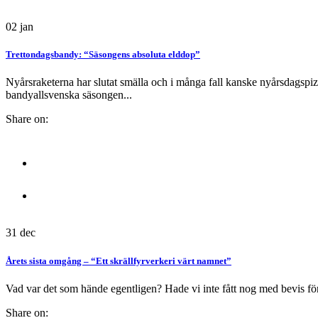
02
jan
Trettondagsbandy: “Säsongens absoluta elddop”
Nyårsraketerna har slutat smälla och i många fall kanske nyårsdagspizz
bandyallsvenska säsongen...
Share on:
31
dec
Årets sista omgång – “Ett skrällfyrverkeri värt namnet”
Vad var det som hände egentligen? Hade vi inte fått nog med bevis för 
Share on: