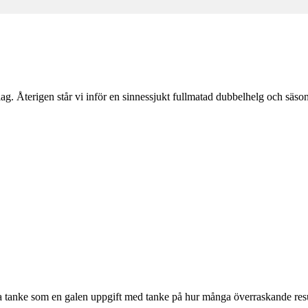
lag. Återigen står vi inför en sinnessjukt fullmatad dubbelhelg och säs
a tanke som en galen uppgift med tanke på hur många överraskande result