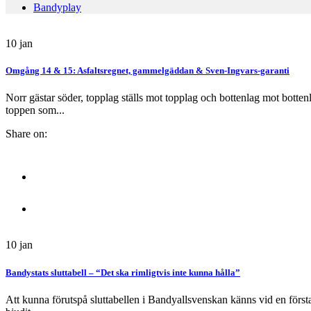
Bandyplay
10
jan
Omgång 14 & 15: Asfaltsregnet, gammelgäddan & Sven-Ingvars-garanti
Norr gästar söder, topplag ställs mot topplag och bottenlag mot botten
toppen som...
Share on:
10
jan
Bandystats sluttabell – “Det ska rimligtvis inte kunna hålla”
Att kunna förutspå sluttabellen i Bandyallsvenskan känns vid en först