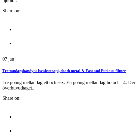
bjudit...
Share on:
07
jan
Trettondagsbandyn: Isvaksterapi, death metal & Fast and Furious-filmer
Tre poäng mellan lag ett och sex. En poäng mellan lag tio och 14. De
överhuvudtaget...
Share on: