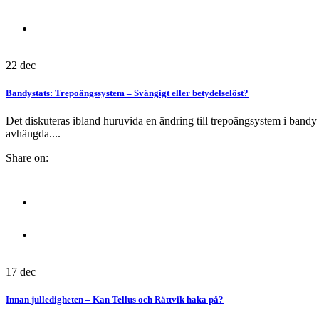
22
dec
Bandystats: Trepoängssystem – Svängigt eller betydelselöst?
Det diskuteras ibland huruvida en ändring till trepoängsystem i bandy sk
avhängda....
Share on:
17
dec
Innan julledigheten – Kan Tellus och Rättvik haka på?