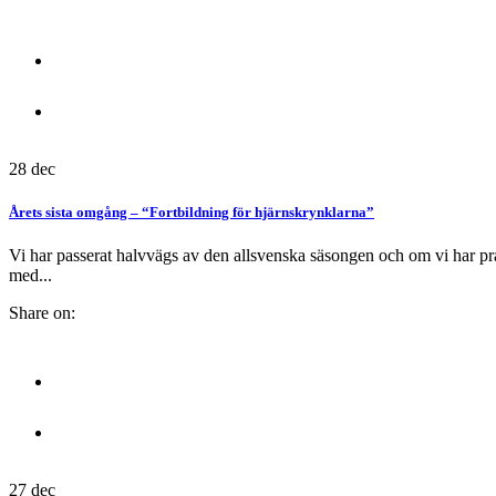
28
dec
Årets sista omgång – “Fortbildning för hjärnskrynklarna”
Vi har passerat halvvägs av den allsvenska säsongen och om vi har prat
med...
Share on:
27
dec