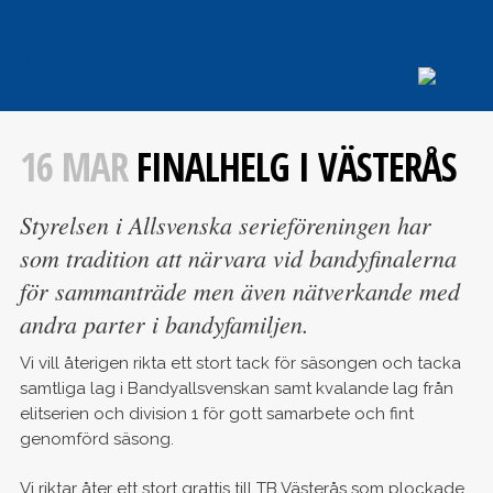
16 MAR
FINALHELG I VÄSTERÅS
Styrelsen i Allsvenska serieföreningen har
som tradition att närvara vid bandyfinalerna
för sammanträde men även nätverkande med
andra parter i bandyfamiljen.
Vi vill återigen rikta ett stort tack för säsongen och tacka
samtliga lag i Bandyallsvenskan samt kvalande lag från
elitserien och division 1 för gott samarbete och fint
genomförd säsong.
Vi riktar åter ett stort grattis till TB Västerås som plockade