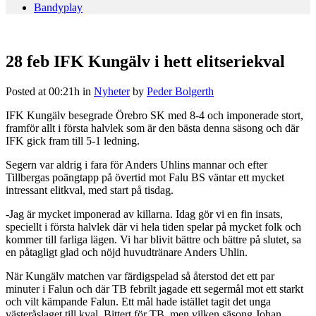
Bandyplay
28 feb
IFK Kungälv i hett elitseriekval
Posted at 00:21h
in
Nyheter
by
Peder Bolgerth
IFK Kungälv besegrade Örebro SK med 8-4 och imponerade stort,
framför allt i första halvlek som är den bästa denna säsong och där
IFK gick fram till 5-1 ledning.
Segern var aldrig i fara för Anders Uhlins mannar och efter
Tillbergas poängtapp på övertid mot Falu BS väntar ett mycket
intressant elitkval, med start på tisdag.
-Jag är mycket imponerad av killarna. Idag gör vi en fin insats,
speciellt i första halvlek där vi hela tiden spelar på mycket folk och
kommer till farliga lägen. Vi har blivit bättre och bättre på slutet, sa
en påtagligt glad och nöjd huvudtränare Anders Uhlin.
När Kungälv matchen var färdigspelad så återstod det ett par
minuter i Falun och där TB febrilt jagade ett segermål mot ett starkt
och vilt kämpande Falun. Ett mål hade istället tagit det unga
västeråslaget till kval. Bittert för TB, men vilken säsong Johan