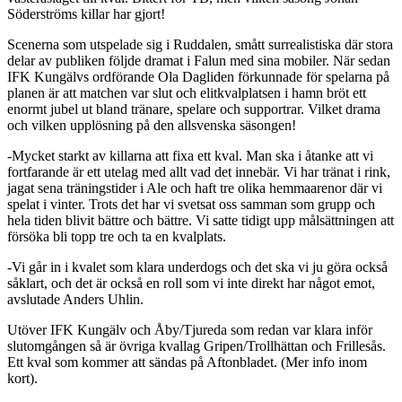
Söderströms killar har gjort!
Scenerna som utspelade sig i Ruddalen, smått surrealistiska där stora
delar av publiken följde dramat i Falun med sina mobiler. När sedan
IFK Kungälvs ordförande Ola Dagliden förkunnade för spelarna på
planen är att matchen var slut och elitkvalplatsen i hamn bröt ett
enormt jubel ut bland tränare, spelare och supportrar. Vilket drama
och vilken upplösning på den allsvenska säsongen!
-Mycket starkt av killarna att fixa ett kval. Man ska i åtanke att vi
fortfarande är ett utelag med allt vad det innebär. Vi har tränat i rink,
jagat sena träningstider i Ale och haft tre olika hemmaarenor där vi
spelat i vinter. Trots det har vi svetsat oss samman som grupp och
hela tiden blivit bättre och bättre. Vi satte tidigt upp målsättningen att
försöka bli topp tre och ta en kvalplats.
-Vi går in i kvalet som klara underdogs och det ska vi ju göra också
såklart, och det är också en roll som vi inte direkt har något emot,
avslutade Anders Uhlin.
Utöver IFK Kungälv och Åby/Tjureda som redan var klara inför
slutomgången så är övriga kvallag Gripen/Trollhättan och Frillesås.
Ett kval som kommer att sändas på Aftonbladet. (Mer info inom
kort).