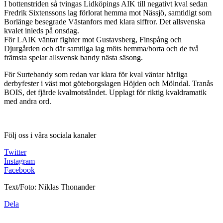
I bottenstriden så tvingas Lidköpings AIK till negativt kval sedan
Fredrik Sixtenssons lag förlorat hemma mot Nässjö, samtidigt som
Borlänge besegrade Västanfors med klara siffror. Det allsvenska
kvalet inleds på onsdag.
För LAIK väntar fighter mot Gustavsberg, Finspång och
Djurgården och där samtliga lag möts hemma/borta och de två
främsta spelar allsvensk bandy nästa säsong.
För Surtebandy som redan var klara för kval väntar härliga
derbyfester i väst mot göteborgslagen Höjden och Mölndal. Tranås
BOIS, det fjärde kvalmotståndet. Upplagt för riktig kvaldramatik
med andra ord.
Följ oss i våra sociala kanaler
Twitter
Instagram
Facebook
Text/Foto: Niklas Thonander
Dela